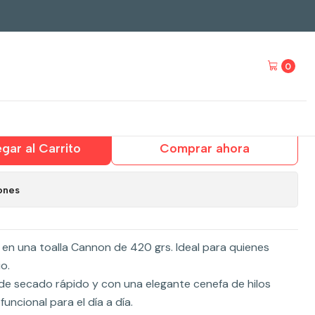
ible.
0
ya 420 grs – Lila. Precio
gar al Carrito
Comprar ahora
ones
o en una toalla Cannon de 420 grs. Ideal para quienes
o.
, de secado rápido y con una elegante cenefa de hilos
funcional para el día a día.