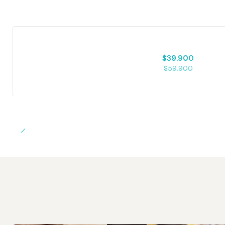
-33% OFF
$39.900
$59.900