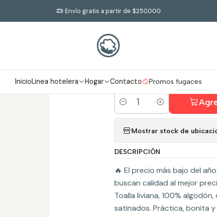
o
Promos fugaces
Toalla Semi playa 420 grs – Lila. Precio irresist
Envío gratis a partir de $250.000
|
Toalla Semi pla
irresistible.
Inicio
Linea hotelera
Hogar
Contacto
Promos fugaces
Agre
Cantidad
Mostrar stock de ubicaci
DESCRIPCIÓN
🔥 El precio más bajo del añ
buscan calidad al mejor preci
Toalla liviana, 100% algodón
satinados. Práctica, bonita y 